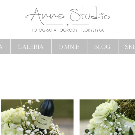
A
GALERIA
O MNIE
BLOG
SK