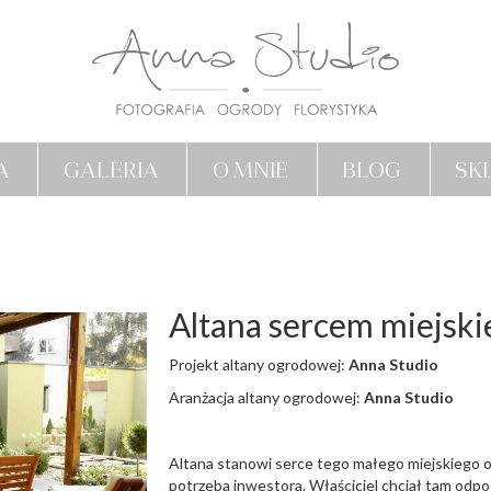
A
GALERIA
O MNIE
BLOG
SK
Altana sercem miejsk
Projekt altany ogrodowej:
Anna Studio
Aranżacja altany ogrodowej:
Anna Studio
Altana stanowi serce tego małego miejskiego og
potrzeba inwestora. Właściciel chciał tam odp