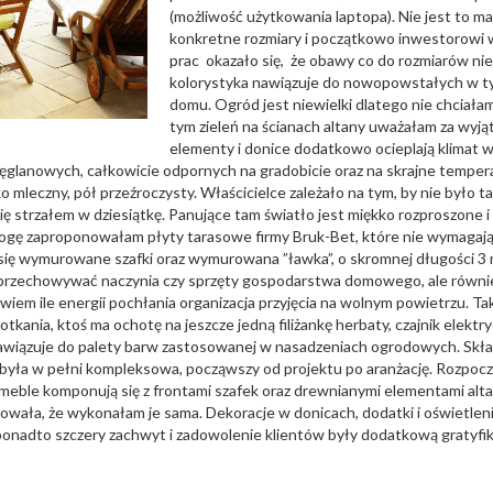
(możliwość użytkowania laptopa). Nie jest to
konkretne rozmiary i początkowo inwestorowi 
prac okazało się, że obawy co do rozmiarów nie b
kolorystyka nawiązuje do nowopowstałych w tym 
domu. Ogród jest niewielki dlatego nie chcia
tym zieleń na ścianach altany uważałam za wyj
elementy i donice dodatkowo ocieplają klimat w 
ęglanowych, całkowicie odpornych na gradobicie oraz na skrajne temper
mleczny, pół przeźroczysty. Właścicielce zależało na tym, by nie było ta
się strzałem w dziesiątkę. Panujące tam światło jest miękko rozproszone 
dłogę zaproponowałam płyty tarasowe firmy Bruk-Bet, które nie wymagają 
ją się wymurowane szafki oraz wymurowana ”ławka”, o skromnej długości
przechowywać naczynia czy sprzęty gospodarstwa domowego, ale również
 wiem ile energii pochłania organizacja przyjęcia na wolnym powietrzu. T
otkania, ktoś ma ochotę na jeszcze jedną filiżankę herbaty, czajnik elek
nawiązuje do palety barw zastosowanej w nasadzeniach ogrodowych. Skład
ny była w pełni kompleksowa, począwszy od projektu po aranżację. Rozpoc
meble komponują się z frontami szafek oraz drewnianymi elementami alt
owała, że wykonałam je sama. Dekoracje w donicach, dodatki i oświetle
onadto szczery zachwyt i zadowolenie klientów były dodatkową gratyfik