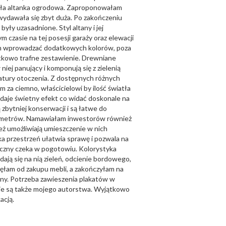
 mała altanka ogrodowa. Zaproponowałam
wydawała się zbyt duża. Po zakończeniu
yły uzasadnione. Styl altany i jej
czasie na tej posesji garaży oraz elewacji
łam wprowadzać dodatkowych kolorów, poza
ątkowo trafne zestawienie. Drewniane
niej panujący i komponują się z zielenią
atury otoczenia. Z dostępnych różnych
m za ciemno, właścicielowi by ilość światła
i daje świetny efekt co widać doskonale na
zbytniej konserwacji i są łatwe do
 3 metrów. Namawiałam inwestorów również
 umożliwiają umieszczenie w nich
aka przestrzeń ułatwia sprawę i pozwala na
tryczny czeka w pogotowiu. Kolorystyka
ają się na nią zieleń, odcienie bordowego,
zęłam od zakupu mebli, a zakończyłam na
any. Potrzeba zawieszenia plakatów w
nie są także mojego autorstwa. Wyjątkowo
acją.