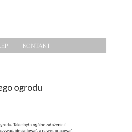
LEP
KONTAKT
iego ogrodu
rodu. Takie było ogólne założenie i
oczywać, biesiadować, a nawet pracować