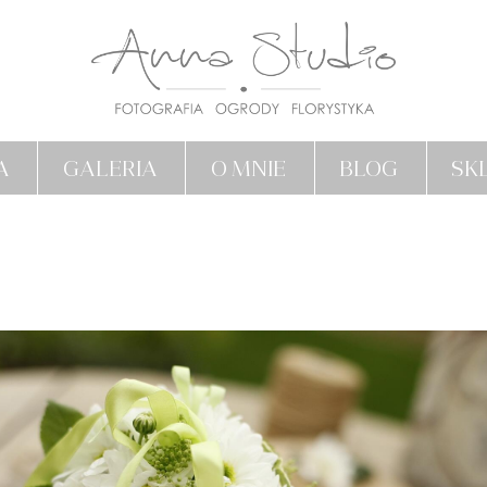
A
GALERIA
O MNIE
BLOG
SK