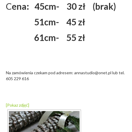
C
ena: 45cm- 30 zł (brak)
51cm- 45 zł
61cm- 55 zł
Na zamówienia czekam pod adresem: annastudio@onet.pl lub tel.
605 229 616
[Pokaz zdjęć]