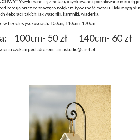
 UCHWYTY
wykonane są z metalu, ocynkowane i pomalowane metodą pr
zed korozją przez co znacząco zwiększa żywotność metalu. Haki mogą sł
ch dekoracji takich: jak wazoniki, karmniki, wiaderka.
e w trzech wysokościach: 100cm, 140cm i 170cm
a: 100cm- 50 zł
140cm- 60 zł 
wienia czekam pod adresem: annastudio@onet.pl