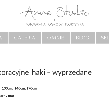
A
GALERIA
O MNIE
BLOG
SK
oracyjne haki – wyprzedane
:
100cm, 140cm, 170cm
zarny mat