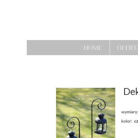
HOME
OFERT
Dek
wymiary
kolor:
c