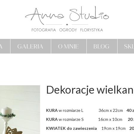
A
GALERIA
O MNIE
BLOG
SK
Dekoracje wielka
KURA
w rozmiarze L 36cm x 22cm
40
KURA
w rozmiarze S 16cm x 10cm
20 
KWIATEK do zawieszenia
19cm x 19cm
20