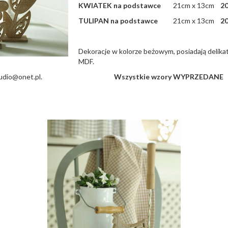
KWIATEK na podstawce
21cm x 13cm
20
TULIPAN na podstawce
21cm x 13cm
20
Dekoracje w kolorze beżowym, posiadają delikat
MDF.
nastudio@onet.pl.
Wszystkie wzory WYPRZEDANE