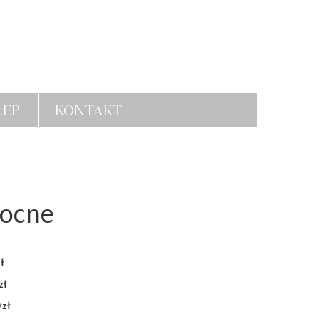
LEP
KONTAKT
nocne
 zł
zł
 zł